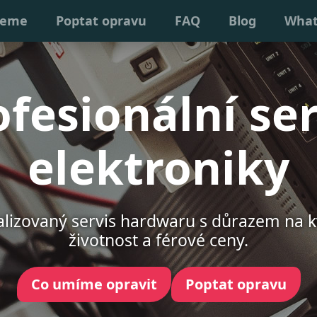
jeme
Poptat opravu
FAQ
Blog
Wha
ofesionální ser
elektroniky
alizovaný servis hardwaru s důrazem na kv
životnost a férové ceny.
Co umíme opravit
Poptat opravu