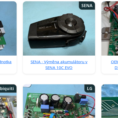
SENA
dnotka
SENA - Výměna akumulátoru v
OEM
SENA 10C EVO
D
biquiti
LG