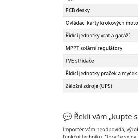
PCB desky
Ovládací karty krokových mot
Řídicí jednotky vrat a garáží
MPPT solární regulátory
FVE střídače
Řídicí jednotky praček a myček
Záložní zdroje (UPS)
💬 Řekli vám „kupte s
Importér vám neodpovídá, výrobc
funkční techniku. Obraťte se na 