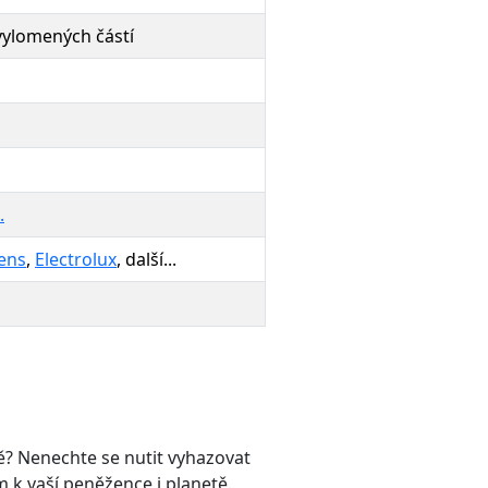
vylomených částí
.
ens
,
Electrolux
, další...
ě? Nenechte se nutit vyhazovat
m k vaší peněžence i planetě.