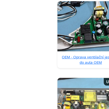
OEM - Oprava ventilační je
do auta OEM
U