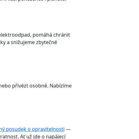
o elektroodpad, pomáhá chránit
iky a snižujeme zbytečné
 nebo přivézt osobně. Nabízíme
ý posudek o opravitelnosti
—
tnost. Ať už jde o napájecí