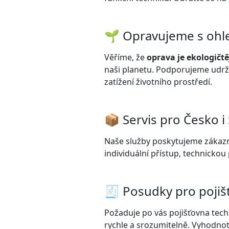
🌱 Opravujeme s ohle
Věříme, že
oprava je ekologičt
naši planetu. Podporujeme udrži
zatížení životního prostředí.
📦 Servis pro Česko i
Naše služby poskytujeme zákazn
individuální přístup, technicko
🧾 Posudky pro pojiš
Požaduje po vás pojišťovna tec
rychle a srozumitelně. Vyhodnot