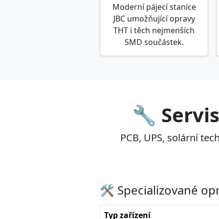
Moderní pájecí stanice
JBC umožňující opravy
THT i těch nejmenších
SMD součástek.
🔧 Servi
PCB, UPS, solární tech
🛠️ Specializované op
Typ zařízení