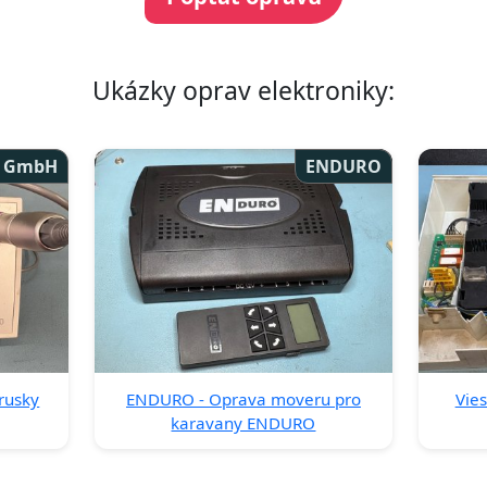
Ukázky oprav elektroniky:
 GmbH
ENDURO
rusky
ENDURO - Oprava moveru pro
Vie
karavany ENDURO