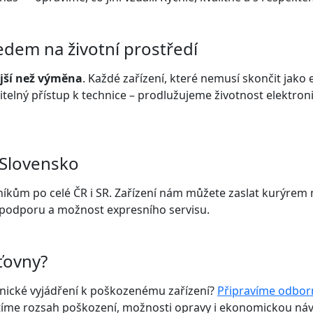
dem na životní prostředí
ější než výměna
. Každé zařízení, které nemusí skončit jak
telný přístup k technice – prodlužujeme životnost elektron
 Slovensko
íkům po celé ČR i SR. Zařízení nám můžete zaslat kurýrem
u podporu a možnost expresního servisu.
ťovny?
hnické vyjádření k poškozenému zařízení?
Připravíme odborn
íme rozsah poškození, možnosti opravy i ekonomickou návra