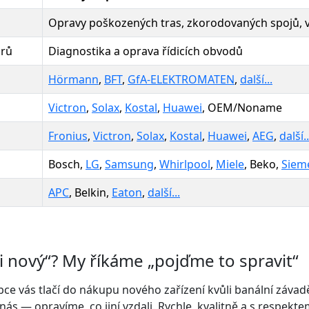
Opravy poškozených tras, zkorodovaných spojů, 
orů
Diagnostika a oprava řídicích obvodů
Hörmann
,
BFT
,
GfA-ELEKTROMATEN
,
další...
Victron
,
Solax
,
Kostal
,
Huawei
, OEM/Noname
Fronius
,
Victron
,
Solax
,
Kostal
,
Huawei
,
AEG
,
další..
Bosch,
LG
,
Samsung
,
Whirlpool
,
Miele
, Beko,
Siem
APC
, Belkin,
Eaton
,
další...
i nový“? My říkáme „pojďme to spravit“
e vás tlačí do nákupu nového zařízení kvůli banální závad
nás — opravíme, co jiní vzdali. Rychle, kvalitně a s respekte