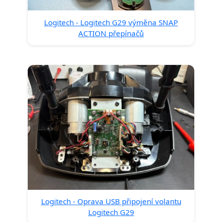
Logitech - Logitech G29 výměna SNAP
ACTION přepínačů
Logitech - Oprava USB připojení volantu
Logitech G29