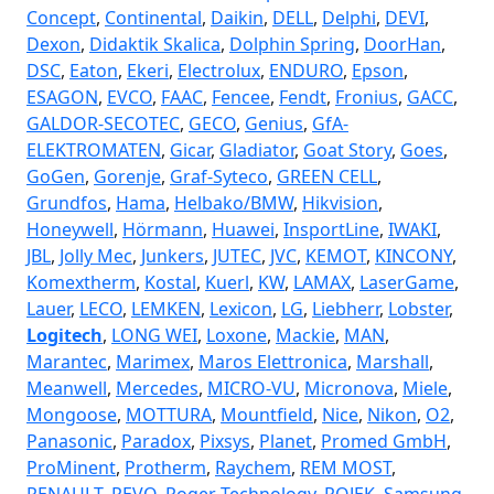
Concept
,
Continental
,
Daikin
,
DELL
,
Delphi
,
DEVI
,
Dexon
,
Didaktik Skalica
,
Dolphin Spring
,
DoorHan
,
DSC
,
Eaton
,
Ekeri
,
Electrolux
,
ENDURO
,
Epson
,
ESAGON
,
EVCO
,
FAAC
,
Fencee
,
Fendt
,
Fronius
,
GACC
,
GALDOR-SECOTEC
,
GECO
,
Genius
,
GfA-
ELEKTROMATEN
,
Gicar
,
Gladiator
,
Goat Story
,
Goes
,
GoGen
,
Gorenje
,
Graf-Syteco
,
GREEN CELL
,
Grundfos
,
Hama
,
Helbako/BMW
,
Hikvision
,
Honeywell
,
Hörmann
,
Huawei
,
InsportLine
,
IWAKI
,
JBL
,
Jolly Mec
,
Junkers
,
JUTEC
,
JVC
,
KEMOT
,
KINCONY
,
Komextherm
,
Kostal
,
Kuerl
,
KW
,
LAMAX
,
LaserGame
,
Lauer
,
LECO
,
LEMKEN
,
Lexicon
,
LG
,
Liebherr
,
Lobster
,
Logitech
,
LONG WEI
,
Loxone
,
Mackie
,
MAN
,
Marantec
,
Marimex
,
Maros Elettronica
,
Marshall
,
Meanwell
,
Mercedes
,
MICRO-VU
,
Micronova
,
Miele
,
Mongoose
,
MOTTURA
,
Mountfield
,
Nice
,
Nikon
,
O2
,
Panasonic
,
Paradox
,
Pixsys
,
Planet
,
Promed GmbH
,
ProMinent
,
Protherm
,
Raychem
,
REM MOST
,
RENAULT
,
REVO
,
Roger Technology
,
ROJEK
,
Samsung
,