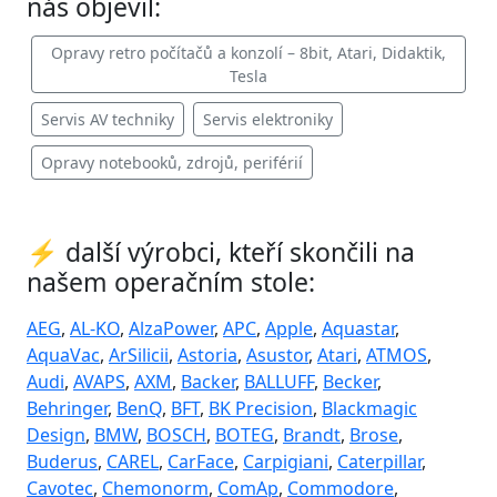
nás objevil:
Opravy retro počítačů a konzolí – 8bit, Atari, Didaktik,
Tesla
Servis AV techniky
Servis elektroniky
Opravy notebooků, zdrojů, periférií
⚡ další výrobci, kteří skončili na
našem operačním stole:
AEG
,
AL-KO
,
AlzaPower
,
APC
,
Apple
,
Aquastar
,
AquaVac
,
ArSilicii
,
Astoria
,
Asustor
,
Atari
,
ATMOS
,
Audi
,
AVAPS
,
AXM
,
Backer
,
BALLUFF
,
Becker
,
Behringer
,
BenQ
,
BFT
,
BK Precision
,
Blackmagic
Design
,
BMW
,
BOSCH
,
BOTEG
,
Brandt
,
Brose
,
Buderus
,
CAREL
,
CarFace
,
Carpigiani
,
Caterpillar
,
Cavotec
,
Chemonorm
,
ComAp
,
Commodore
,