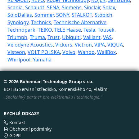
Scania
,
Schaudt
,
SENA
,
Siemens
,
Sinclair
,
Solax
,
SoloDallas
,
Sommer
,
SONY
,
STALKOT
,
Stöbich
,
Synology
,
Technics
,
Technische Alternative
,
Technopark
,
TEIKO
,
TELE Haase
,
Tesla
,
Tousek
,
Triumph
,
Truma
,
Trust
,
Ubiquiti
,
Vaillant
,
VAS
,
Velodyne Acoustics
,
Vickers
,
Victron
,
VIPA
,
VIQUA
,
Visteon
,
VOLT POLSKA
,
Volvo
,
Wahoo
,
WallBox
,
Whirlpool
,
Yamaha
© 2026 Bohemian Technology Group s.r.o.
BOTEG Servisní středisko, Komenského 40, Vlašim
„Spolehlivý partner pro elektroniku i technologie.“
RYCHLÉ ODKAZY
Kontakt
Obchodní podmínky
GDPR