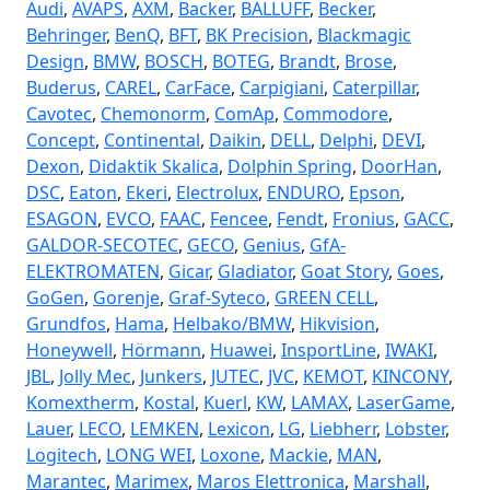
Audi
,
AVAPS
,
AXM
,
Backer
,
BALLUFF
,
Becker
,
Behringer
,
BenQ
,
BFT
,
BK Precision
,
Blackmagic
Design
,
BMW
,
BOSCH
,
BOTEG
,
Brandt
,
Brose
,
Buderus
,
CAREL
,
CarFace
,
Carpigiani
,
Caterpillar
,
Cavotec
,
Chemonorm
,
ComAp
,
Commodore
,
Concept
,
Continental
,
Daikin
,
DELL
,
Delphi
,
DEVI
,
Dexon
,
Didaktik Skalica
,
Dolphin Spring
,
DoorHan
,
DSC
,
Eaton
,
Ekeri
,
Electrolux
,
ENDURO
,
Epson
,
ESAGON
,
EVCO
,
FAAC
,
Fencee
,
Fendt
,
Fronius
,
GACC
,
GALDOR-SECOTEC
,
GECO
,
Genius
,
GfA-
ELEKTROMATEN
,
Gicar
,
Gladiator
,
Goat Story
,
Goes
,
GoGen
,
Gorenje
,
Graf-Syteco
,
GREEN CELL
,
Grundfos
,
Hama
,
Helbako/BMW
,
Hikvision
,
Honeywell
,
Hörmann
,
Huawei
,
InsportLine
,
IWAKI
,
JBL
,
Jolly Mec
,
Junkers
,
JUTEC
,
JVC
,
KEMOT
,
KINCONY
,
Komextherm
,
Kostal
,
Kuerl
,
KW
,
LAMAX
,
LaserGame
,
Lauer
,
LECO
,
LEMKEN
,
Lexicon
,
LG
,
Liebherr
,
Lobster
,
Logitech
,
LONG WEI
,
Loxone
,
Mackie
,
MAN
,
Marantec
,
Marimex
,
Maros Elettronica
,
Marshall
,