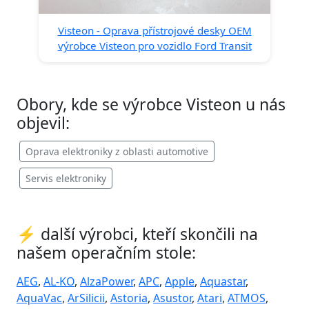
Visteon - Oprava přístrojové desky OEM
výrobce Visteon pro vozidlo Ford Transit
Obory, kde se výrobce Visteon u nás
objevil:
Oprava elektroniky z oblasti automotive
Servis elektroniky
⚡ další výrobci, kteří skončili na
našem operačním stole:
AEG
,
AL-KO
,
AlzaPower
,
APC
,
Apple
,
Aquastar
,
AquaVac
,
ArSilicii
,
Astoria
,
Asustor
,
Atari
,
ATMOS
,