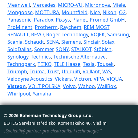
Meanwell
,
Mercedes
,
MICRO-VU
,
Micronova
,
Miele
,
Mongoose
,
MOTTURA
,
Mountfield
,
Nice
,
Nikon
,
O2
,
Panasonic
,
Paradox
,
Pixsys
,
Planet
,
Promed GmbH
,
ProMinent
,
Protherm
,
Raychem
,
REM MOST
,
RENAULT
,
REVO
,
Roger Technology
,
ROJEK
,
Samsung
,
Scania
,
Schaudt
,
SENA
,
Siemens
,
Sinclair
,
Solax
,
SoloDallas
,
Sommer
,
SONY
,
STALKOT
,
Stöbich
,
Synology
,
Technics
,
Technische Alternative
,
Technopark
,
TEIKO
,
TELE Haase
,
Tesla
,
Tousek
,
Triumph
,
Truma
,
Trust
,
Ubiquiti
,
Vaillant
,
VAS
,
Velodyne Acoustics
,
Vickers
,
Victron
,
VIPA
,
VIQUA
,
Visteon
,
VOLT POLSKA
,
Volvo
,
Wahoo
,
WallBox
,
Whirlpool
,
Yamaha
© 2026 Bohemian Technology Group s.r.o.
BOTEG Servisní středisko, Komenského 40, Vlašim
„Spolehlivý partner pro elektroniku i technologie.“