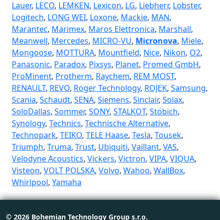
Lauer
,
LECO
,
LEMKEN
,
Lexicon
,
LG
,
Liebherr
,
Lobster
,
Logitech
,
LONG WEI
,
Loxone
,
Mackie
,
MAN
,
Marantec
,
Marimex
,
Maros Elettronica
,
Marshall
,
Meanwell
,
Mercedes
,
MICRO-VU
,
Micronova
,
Miele
,
Mongoose
,
MOTTURA
,
Mountfield
,
Nice
,
Nikon
,
O2
,
Panasonic
,
Paradox
,
Pixsys
,
Planet
,
Promed GmbH
,
ProMinent
,
Protherm
,
Raychem
,
REM MOST
,
RENAULT
,
REVO
,
Roger Technology
,
ROJEK
,
Samsung
,
Scania
,
Schaudt
,
SENA
,
Siemens
,
Sinclair
,
Solax
,
SoloDallas
,
Sommer
,
SONY
,
STALKOT
,
Stöbich
,
Synology
,
Technics
,
Technische Alternative
,
Technopark
,
TEIKO
,
TELE Haase
,
Tesla
,
Tousek
,
Triumph
,
Truma
,
Trust
,
Ubiquiti
,
Vaillant
,
VAS
,
Velodyne Acoustics
,
Vickers
,
Victron
,
VIPA
,
VIQUA
,
Visteon
,
VOLT POLSKA
,
Volvo
,
Wahoo
,
WallBox
,
Whirlpool
,
Yamaha
© 2026 Bohemian Technology Group s.r.o.