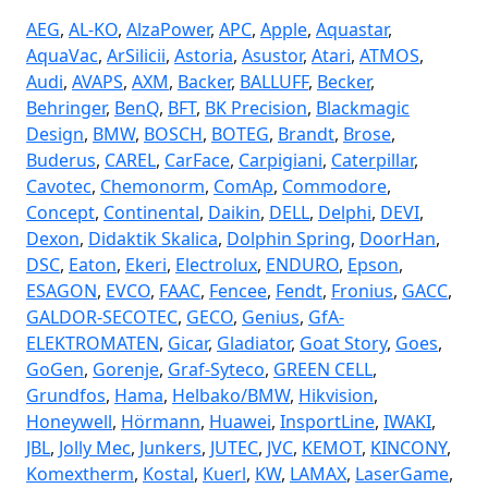
AEG
,
AL-KO
,
AlzaPower
,
APC
,
Apple
,
Aquastar
,
AquaVac
,
ArSilicii
,
Astoria
,
Asustor
,
Atari
,
ATMOS
,
Audi
,
AVAPS
,
AXM
,
Backer
,
BALLUFF
,
Becker
,
Behringer
,
BenQ
,
BFT
,
BK Precision
,
Blackmagic
Design
,
BMW
,
BOSCH
,
BOTEG
,
Brandt
,
Brose
,
Buderus
,
CAREL
,
CarFace
,
Carpigiani
,
Caterpillar
,
Cavotec
,
Chemonorm
,
ComAp
,
Commodore
,
Concept
,
Continental
,
Daikin
,
DELL
,
Delphi
,
DEVI
,
Dexon
,
Didaktik Skalica
,
Dolphin Spring
,
DoorHan
,
DSC
,
Eaton
,
Ekeri
,
Electrolux
,
ENDURO
,
Epson
,
ESAGON
,
EVCO
,
FAAC
,
Fencee
,
Fendt
,
Fronius
,
GACC
,
GALDOR-SECOTEC
,
GECO
,
Genius
,
GfA-
ELEKTROMATEN
,
Gicar
,
Gladiator
,
Goat Story
,
Goes
,
GoGen
,
Gorenje
,
Graf-Syteco
,
GREEN CELL
,
Grundfos
,
Hama
,
Helbako/BMW
,
Hikvision
,
Honeywell
,
Hörmann
,
Huawei
,
InsportLine
,
IWAKI
,
JBL
,
Jolly Mec
,
Junkers
,
JUTEC
,
JVC
,
KEMOT
,
KINCONY
,
Komextherm
,
Kostal
,
Kuerl
,
KW
,
LAMAX
,
LaserGame
,