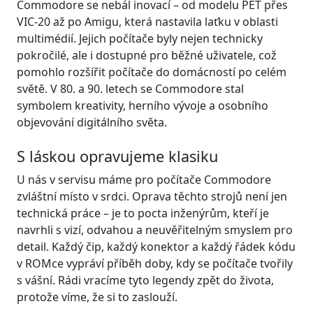
Commodore se nebál inovací – od modelu PET přes
VIC-20 až po Amigu, která nastavila laťku v oblasti
multimédií. Jejich počítače byly nejen technicky
pokročilé, ale i dostupné pro běžné uživatele, což
pomohlo rozšířit počítače do domácností po celém
světě. V 80. a 90. letech se Commodore stal
symbolem kreativity, herního vývoje a osobního
objevování digitálního světa.
S láskou opravujeme klasiku
U nás v servisu máme pro počítače Commodore
zvláštní místo v srdci. Oprava těchto strojů není jen
technická práce – je to pocta inženýrům, kteří je
navrhli s vizí, odvahou a neuvěřitelným smyslem pro
detail. Každý čip, každý konektor a každý řádek kódu
v ROMce vypráví příběh doby, kdy se počítače tvořily
s vášní. Rádi vracíme tyto legendy zpět do života,
protože víme, že si to zaslouží.