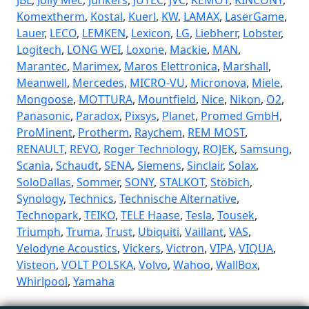
Komextherm
,
Kostal
,
Kuerl
,
KW
,
LAMAX
,
LaserGame
,
Lauer
,
LECO
,
LEMKEN
,
Lexicon
,
LG
,
Liebherr
,
Lobster
,
Logitech
,
LONG WEI
,
Loxone
,
Mackie
,
MAN
,
Marantec
,
Marimex
,
Maros Elettronica
,
Marshall
,
Meanwell
,
Mercedes
,
MICRO-VU
,
Micronova
,
Miele
,
Mongoose
,
MOTTURA
,
Mountfield
,
Nice
,
Nikon
,
O2
,
Panasonic
,
Paradox
,
Pixsys
,
Planet
,
Promed GmbH
,
ProMinent
,
Protherm
,
Raychem
,
REM MOST
,
RENAULT
,
REVO
,
Roger Technology
,
ROJEK
,
Samsung
,
Scania
,
Schaudt
,
SENA
,
Siemens
,
Sinclair
,
Solax
,
SoloDallas
,
Sommer
,
SONY
,
STALKOT
,
Stöbich
,
Synology
,
Technics
,
Technische Alternative
,
Technopark
,
TEIKO
,
TELE Haase
,
Tesla
,
Tousek
,
Triumph
,
Truma
,
Trust
,
Ubiquiti
,
Vaillant
,
VAS
,
Velodyne Acoustics
,
Vickers
,
Victron
,
VIPA
,
VIQUA
,
Visteon
,
VOLT POLSKA
,
Volvo
,
Wahoo
,
WallBox
,
Whirlpool
,
Yamaha