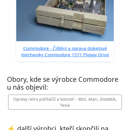
Commodore - Čištění a oprava disketové
mechaniky Commodore 1571 Floppy Drive
Obory, kde se výrobce Commodore
u nás objevil:
Opravy retro počítačů a konzolí – 8bit, Atari, Didaktik,
Tesla
⚡ další výrobci, kteří skončili na