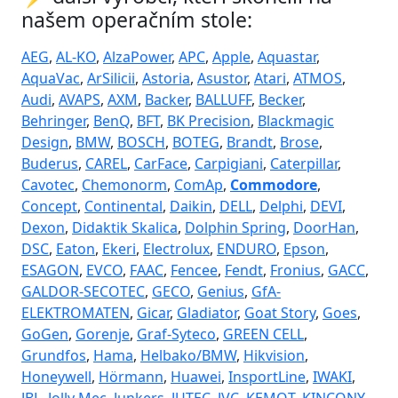
našem operačním stole:
AEG
,
AL-KO
,
AlzaPower
,
APC
,
Apple
,
Aquastar
,
AquaVac
,
ArSilicii
,
Astoria
,
Asustor
,
Atari
,
ATMOS
,
Audi
,
AVAPS
,
AXM
,
Backer
,
BALLUFF
,
Becker
,
Behringer
,
BenQ
,
BFT
,
BK Precision
,
Blackmagic
Design
,
BMW
,
BOSCH
,
BOTEG
,
Brandt
,
Brose
,
Buderus
,
CAREL
,
CarFace
,
Carpigiani
,
Caterpillar
,
Cavotec
,
Chemonorm
,
ComAp
,
Commodore
,
Concept
,
Continental
,
Daikin
,
DELL
,
Delphi
,
DEVI
,
Dexon
,
Didaktik Skalica
,
Dolphin Spring
,
DoorHan
,
DSC
,
Eaton
,
Ekeri
,
Electrolux
,
ENDURO
,
Epson
,
ESAGON
,
EVCO
,
FAAC
,
Fencee
,
Fendt
,
Fronius
,
GACC
,
GALDOR-SECOTEC
,
GECO
,
Genius
,
GfA-
ELEKTROMATEN
,
Gicar
,
Gladiator
,
Goat Story
,
Goes
,
GoGen
,
Gorenje
,
Graf-Syteco
,
GREEN CELL
,
Grundfos
,
Hama
,
Helbako/BMW
,
Hikvision
,
Honeywell
,
Hörmann
,
Huawei
,
InsportLine
,
IWAKI
,
JBL
,
Jolly Mec
,
Junkers
,
JUTEC
,
JVC
,
KEMOT
,
KINCONY
,