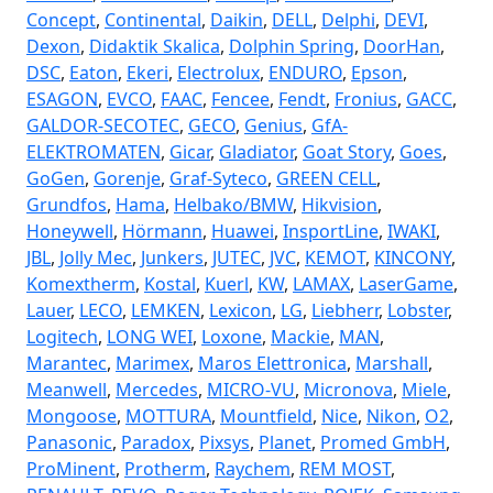
Concept
,
Continental
,
Daikin
,
DELL
,
Delphi
,
DEVI
,
Dexon
,
Didaktik Skalica
,
Dolphin Spring
,
DoorHan
,
DSC
,
Eaton
,
Ekeri
,
Electrolux
,
ENDURO
,
Epson
,
ESAGON
,
EVCO
,
FAAC
,
Fencee
,
Fendt
,
Fronius
,
GACC
,
GALDOR-SECOTEC
,
GECO
,
Genius
,
GfA-
ELEKTROMATEN
,
Gicar
,
Gladiator
,
Goat Story
,
Goes
,
GoGen
,
Gorenje
,
Graf-Syteco
,
GREEN CELL
,
Grundfos
,
Hama
,
Helbako/BMW
,
Hikvision
,
Honeywell
,
Hörmann
,
Huawei
,
InsportLine
,
IWAKI
,
JBL
,
Jolly Mec
,
Junkers
,
JUTEC
,
JVC
,
KEMOT
,
KINCONY
,
Komextherm
,
Kostal
,
Kuerl
,
KW
,
LAMAX
,
LaserGame
,
Lauer
,
LECO
,
LEMKEN
,
Lexicon
,
LG
,
Liebherr
,
Lobster
,
Logitech
,
LONG WEI
,
Loxone
,
Mackie
,
MAN
,
Marantec
,
Marimex
,
Maros Elettronica
,
Marshall
,
Meanwell
,
Mercedes
,
MICRO-VU
,
Micronova
,
Miele
,
Mongoose
,
MOTTURA
,
Mountfield
,
Nice
,
Nikon
,
O2
,
Panasonic
,
Paradox
,
Pixsys
,
Planet
,
Promed GmbH
,
ProMinent
,
Protherm
,
Raychem
,
REM MOST
,