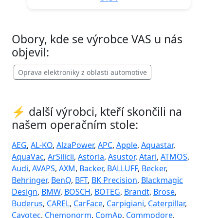
Obory, kde se výrobce VAS u nás
objevil:
Oprava elektroniky z oblasti automotive
⚡ další výrobci, kteří skončili na
našem operačním stole:
AEG
,
AL-KO
,
AlzaPower
,
APC
,
Apple
,
Aquastar
,
AquaVac
,
ArSilicii
,
Astoria
,
Asustor
,
Atari
,
ATMOS
,
Audi
,
AVAPS
,
AXM
,
Backer
,
BALLUFF
,
Becker
,
Behringer
,
BenQ
,
BFT
,
BK Precision
,
Blackmagic
Design
,
BMW
,
BOSCH
,
BOTEG
,
Brandt
,
Brose
,
Buderus
,
CAREL
,
CarFace
,
Carpigiani
,
Caterpillar
,
Cavotec
,
Chemonorm
,
ComAp
,
Commodore
,