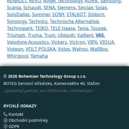
RENAULT
,
REVO
,
Roger Technology
,
ROJEK
,
Samsung
,
Scania
,
Schaudt
,
SENA
,
Siemens
,
Sinclair
,
Solax
,
SoloDallas
,
Sommer
,
SONY
,
STALKOT
,
Stöbich
,
Synology
,
Technics
,
Technische Alternative
,
Technopark
,
TEIKO
,
TELE Haase
,
Tesla
,
Tousek
,
Triumph
,
Truma
,
Trust
,
Ubiquiti
,
Vaillant
,
VAS
,
Velodyne Acoustics
,
Vickers
,
Victron
,
VIPA
,
VIQUA
,
Visteon
,
VOLT POLSKA
,
Volvo
,
Wahoo
,
WallBox
,
Whirlpool
,
Yamaha
© 2026 Bohemian Technology Group s.r.o.
BOTEG Servisní středisko, Komenského 40, Vlašim
„Spolehlivý partner pro elektroniku i technologie.“
RYCHLÉ ODKAZY
Kontakt
Obchodní podmínky
GDPR