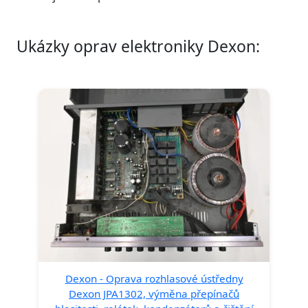
Ukázky oprav elektroniky Dexon:
Dexon - Oprava rozhlasové ústředny
Dexon JPA1302, výměna přepínačů