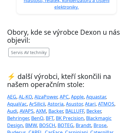
hlasitosti, relátek, kondenzátorů a čištění
elektroniky.
Obory, kde se výrobce Dexon u nás
objevil:
Servis AV techniky
⚡ další výrobci, kteří skončili na
našem operačním stole:
AEG
,
AL-KO
,
AlzaPower
,
APC
,
Apple
,
Aquastar
,
AquaVac
,
ArSilicii
,
Astoria
,
Asustor
,
Atari
,
ATMOS
,
Audi
,
AVAPS
,
AXM
,
Backer
,
BALLUFF
,
Becker
,
Behringer
,
BenQ
,
BFT
,
BK Precision
,
Blackmagic
Design
,
BMW
,
BOSCH
,
BOTEG
,
Brandt
,
Brose
,
Buderus
,
CAREL
,
CarFace
,
Carpigiani
,
Caterpillar
,