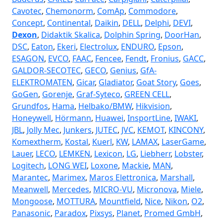
Cavotec
,
Chemonorm
,
ComAp
,
Commodore
,
Concept
,
Continental
,
Daikin
,
DELL
,
Delphi
,
DEVI
,
Dexon
,
Didaktik Skalica
,
Dolphin Spring
,
DoorHan
,
DSC
,
Eaton
,
Ekeri
,
Electrolux
,
ENDURO
,
Epson
,
ESAGON
,
EVCO
,
FAAC
,
Fencee
,
Fendt
,
Fronius
,
GACC
,
GALDOR-SECOTEC
,
GECO
,
Genius
,
GfA-
ELEKTROMATEN
,
Gicar
,
Gladiator
,
Goat Story
,
Goes
,
GoGen
,
Gorenje
,
Graf-Syteco
,
GREEN CELL
,
Grundfos
,
Hama
,
Helbako/BMW
,
Hikvision
,
Honeywell
,
Hörmann
,
Huawei
,
InsportLine
,
IWAKI
,
JBL
,
Jolly Mec
,
Junkers
,
JUTEC
,
JVC
,
KEMOT
,
KINCONY
,
Komextherm
,
Kostal
,
Kuerl
,
KW
,
LAMAX
,
LaserGame
,
Lauer
,
LECO
,
LEMKEN
,
Lexicon
,
LG
,
Liebherr
,
Lobster
,
Logitech
,
LONG WEI
,
Loxone
,
Mackie
,
MAN
,
Marantec
,
Marimex
,
Maros Elettronica
,
Marshall
,
Meanwell
,
Mercedes
,
MICRO-VU
,
Micronova
,
Miele
,
Mongoose
,
MOTTURA
,
Mountfield
,
Nice
,
Nikon
,
O2
,
Panasonic
,
Paradox
,
Pixsys
,
Planet
,
Promed GmbH
,