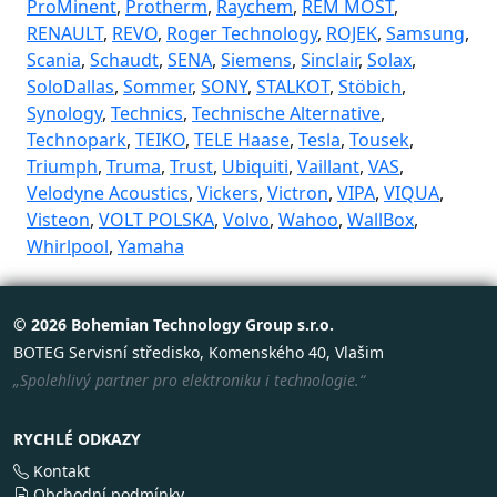
ProMinent
,
Protherm
,
Raychem
,
REM MOST
,
RENAULT
,
REVO
,
Roger Technology
,
ROJEK
,
Samsung
,
Scania
,
Schaudt
,
SENA
,
Siemens
,
Sinclair
,
Solax
,
SoloDallas
,
Sommer
,
SONY
,
STALKOT
,
Stöbich
,
Synology
,
Technics
,
Technische Alternative
,
Technopark
,
TEIKO
,
TELE Haase
,
Tesla
,
Tousek
,
Triumph
,
Truma
,
Trust
,
Ubiquiti
,
Vaillant
,
VAS
,
Velodyne Acoustics
,
Vickers
,
Victron
,
VIPA
,
VIQUA
,
Visteon
,
VOLT POLSKA
,
Volvo
,
Wahoo
,
WallBox
,
Whirlpool
,
Yamaha
© 2026 Bohemian Technology Group s.r.o.
BOTEG Servisní středisko, Komenského 40, Vlašim
„Spolehlivý partner pro elektroniku i technologie.“
RYCHLÉ ODKAZY
Kontakt
Obchodní podmínky