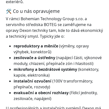
exteriérů.
🛠️ Co u nás opravujeme
V rámci Bohemian Technology Group s.r.o. a
servisního střediska BOTEG se zaměřujeme na
opravy Dexon techniky tam, kde to dává ekonomický
a technický smysl. Typicky jde o:
reproduktory a měniče
(výměny, opravy
výhybek, konektorů)
zesilovače a ústředny
(napájecí části, výkonové
moduly, chlazení, přepínače zón i hlasitosti)
mikrofony a bezdrátové systémy
(konektory,
kapsle, elektronika)
instalační ozvučení
(100V transformátory,
přepínače, rozvody)
evakuační a obecní rozhlasy
(řídicí jednotky,
zesilovače, napájení)
U profesionálních a instalačních systémů Dexon má